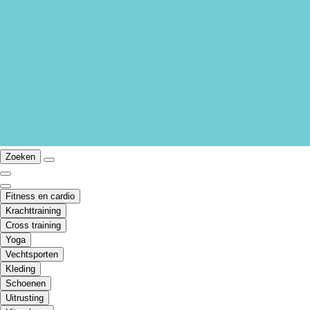
Zoeken
Fitness en cardio
Krachttraining
Cross training
Yoga
Vechtsporten
Kleding
Schoenen
Uitrusting