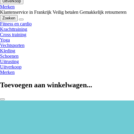
Uitverkoop
Merken
Klantenservice in Frankrijk
Veilig betalen
Gemakkelijk retourneren
Zoeken
Fitness en cardio
Krachttraining
Cross training
Yoga
Vechtsporten
Kleding
Schoenen
Uitrusting
Uitverkoop
Merken
Toevoegen aan winkelwagen...