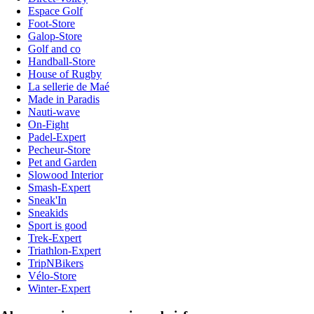
Espace Golf
Foot-Store
Galop-Store
Golf and co
Handball-Store
House of Rugby
La sellerie de Maé
Made in Paradis
Nauti-wave
On-Fight
Padel-Expert
Pecheur-Store
Pet and Garden
Slowood Interior
Smash-Expert
Sneak'In
Sneakids
Sport is good
Trek-Expert
Triathlon-Expert
TripNBikers
Vélo-Store
Winter-Expert