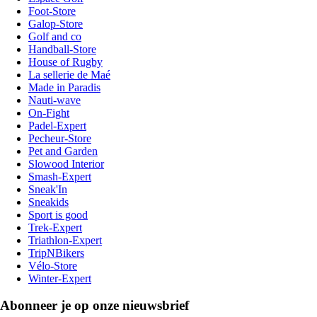
Foot-Store
Galop-Store
Golf and co
Handball-Store
House of Rugby
La sellerie de Maé
Made in Paradis
Nauti-wave
On-Fight
Padel-Expert
Pecheur-Store
Pet and Garden
Slowood Interior
Smash-Expert
Sneak'In
Sneakids
Sport is good
Trek-Expert
Triathlon-Expert
TripNBikers
Vélo-Store
Winter-Expert
Abonneer je op onze nieuwsbrief