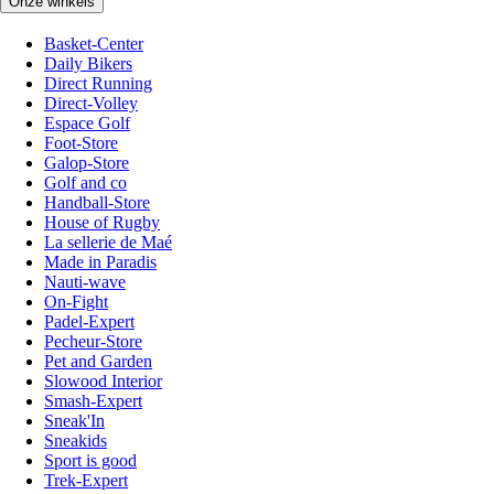
Onze winkels
Basket-Center
Daily Bikers
Direct Running
Direct-Volley
Espace Golf
Foot-Store
Galop-Store
Golf and co
Handball-Store
House of Rugby
La sellerie de Maé
Made in Paradis
Nauti-wave
On-Fight
Padel-Expert
Pecheur-Store
Pet and Garden
Slowood Interior
Smash-Expert
Sneak'In
Sneakids
Sport is good
Trek-Expert