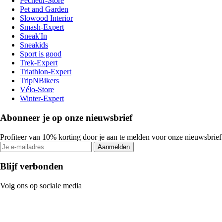
Pecheur-Store
Pet and Garden
Slowood Interior
Smash-Expert
Sneak'In
Sneakids
Sport is good
Trek-Expert
Triathlon-Expert
TripNBikers
Vélo-Store
Winter-Expert
Abonneer je op onze nieuwsbrief
Profiteer van 10% korting door je aan te melden voor onze nieuwsbrief
Aanmelden
Blijf verbonden
Volg ons op sociale media