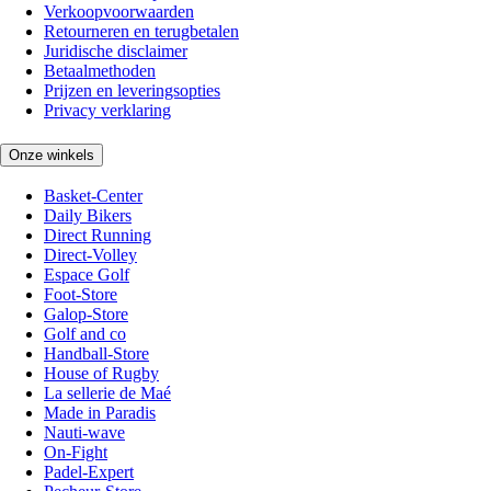
Verkoopvoorwaarden
Retourneren en terugbetalen
Juridische disclaimer
Betaalmethoden
Prijzen en leveringsopties
Privacy verklaring
Onze winkels
Basket-Center
Daily Bikers
Direct Running
Direct-Volley
Espace Golf
Foot-Store
Galop-Store
Golf and co
Handball-Store
House of Rugby
La sellerie de Maé
Made in Paradis
Nauti-wave
On-Fight
Padel-Expert