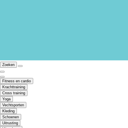
Zoeken
Fitness en cardio
Krachttraining
Cross training
Yoga
Vechtsporten
Kleding
Schoenen
Uitrusting