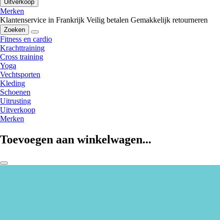
Uitverkoop
Merken
Klantenservice in Frankrijk
Veilig betalen
Gemakkelijk retourneren
Zoeken
Fitness en cardio
Krachttraining
Cross training
Yoga
Vechtsporten
Kleding
Schoenen
Uitrusting
Uitverkoop
Merken
Toevoegen aan winkelwagen...