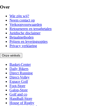
Over
Wie zijn wij?
Neem contact op
Verkoopvoorwaarden
Retourneren en terugbetalen
Juridische disclaimer
Betaalmethoden
Prijzen en leveringsopties
Privacy verklaring
Onze winkels
Basket-Center
Daily Bikers
Direct Running
Direct-Volley
Espace Golf
Foot-Store
Galop-Store
Golf and co
Handball-Store
House of Rugby