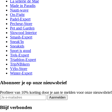
La sellerie de Maé
Made in Paradis
Nauti-wave
On-Fight
Padel-Expert
Pecheur-Store
Pet and Garden
Slowood Interior
Smash-Expert
Sneak'In
Sneakids
Sport is good
Trek-Expert
Triathlon-Expert
TripNBikers
Vélo-Store
Winter-Expert
Abonneer je op onze nieuwsbrief
Profiteer van 10% korting door je aan te melden voor onze nieuwsbrief
Aanmelden
Blijf verbonden