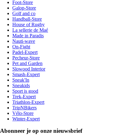
Foot-Store
Galop-Store
Golf and co
Handball-Store
House of Rugby
La sellerie de Maé
Made in Paradis
Nauti-wave
On-Fight
Padel-Expert
Pecheur-Store
Pet and Garden
Slowood Interior
Smash-Expert
Sneak'In
Sneakids
Sport is good
Trek-Expert
Triathlon-Expert
TripNBikers
Vélo-Store
Winter-Expert
Abonneer je op onze nieuwsbrief