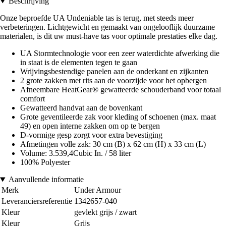
Beschrijving
Onze beproefde UA Undeniable tas is terug, met steeds meer
verbeteringen. Lichtgewicht en gemaakt van ongelooflijk duurzame
materialen, is dit uw must-have tas voor optimale prestaties elke dag.
UA Stormtechnologie voor een zeer waterdichte afwerking die
in staat is de elementen tegen te gaan
Wrijvingsbestendige panelen aan de onderkant en zijkanten
2 grote zakken met rits aan de voorzijde voor het opbergen
Afneembare HeatGear® gewatteerde schouderband voor totaal
comfort
Gewatteerd handvat aan de bovenkant
Grote geventileerde zak voor kleding of schoenen (max. maat
49) en open interne zakken om op te bergen
D-vormige gesp zorgt voor extra bevestiging
Afmetingen volle zak: 30 cm (B) x 62 cm (H) x 33 cm (L)
Volume: 3.539,4Cubic In. / 58 liter
100% Polyester
Aanvullende informatie
Merk
Under Armour
Leveranciersreferentie
1342657-040
Kleur
gevlekt grijs / zwart
Kleur
Grijs