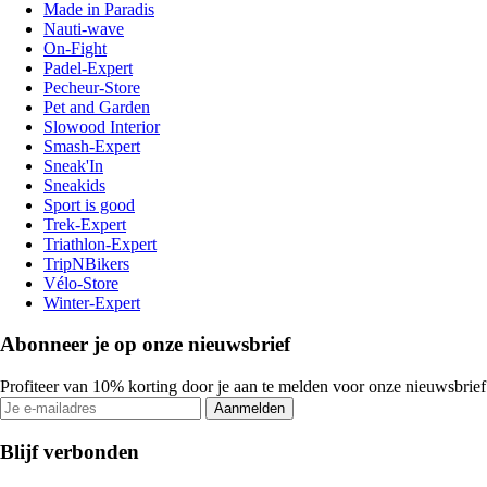
Made in Paradis
Nauti-wave
On-Fight
Padel-Expert
Pecheur-Store
Pet and Garden
Slowood Interior
Smash-Expert
Sneak'In
Sneakids
Sport is good
Trek-Expert
Triathlon-Expert
TripNBikers
Vélo-Store
Winter-Expert
Abonneer je op onze nieuwsbrief
Profiteer van 10% korting door je aan te melden voor onze nieuwsbrief
Aanmelden
Blijf verbonden