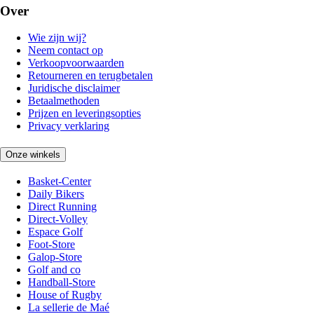
Over
Wie zijn wij?
Neem contact op
Verkoopvoorwaarden
Retourneren en terugbetalen
Juridische disclaimer
Betaalmethoden
Prijzen en leveringsopties
Privacy verklaring
Onze winkels
Basket-Center
Daily Bikers
Direct Running
Direct-Volley
Espace Golf
Foot-Store
Galop-Store
Golf and co
Handball-Store
House of Rugby
La sellerie de Maé