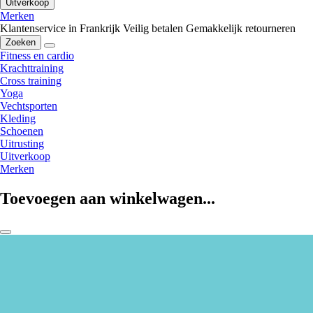
Uitverkoop
Merken
Klantenservice in Frankrijk
Veilig betalen
Gemakkelijk retourneren
Zoeken
Fitness en cardio
Krachttraining
Cross training
Yoga
Vechtsporten
Kleding
Schoenen
Uitrusting
Uitverkoop
Merken
Toevoegen aan winkelwagen...