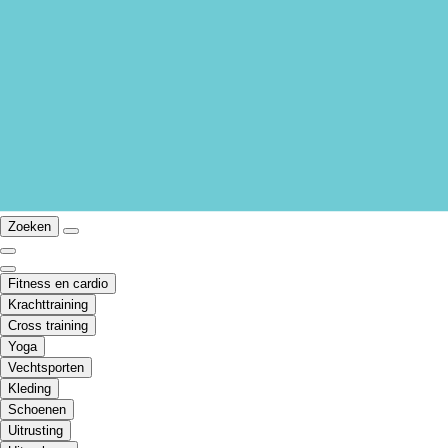
Zoeken
Fitness en cardio
Krachttraining
Cross training
Yoga
Vechtsporten
Kleding
Schoenen
Uitrusting