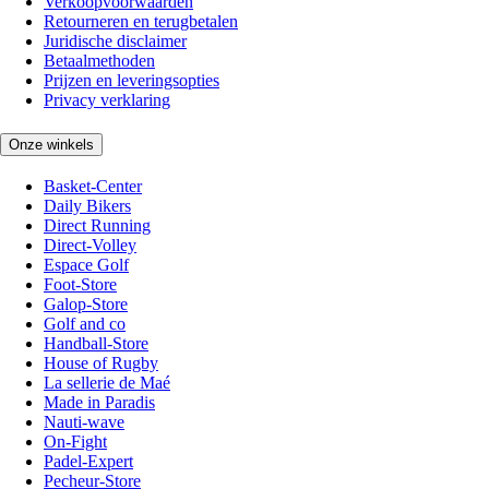
Verkoopvoorwaarden
Retourneren en terugbetalen
Juridische disclaimer
Betaalmethoden
Prijzen en leveringsopties
Privacy verklaring
Onze winkels
Basket-Center
Daily Bikers
Direct Running
Direct-Volley
Espace Golf
Foot-Store
Galop-Store
Golf and co
Handball-Store
House of Rugby
La sellerie de Maé
Made in Paradis
Nauti-wave
On-Fight
Padel-Expert
Pecheur-Store