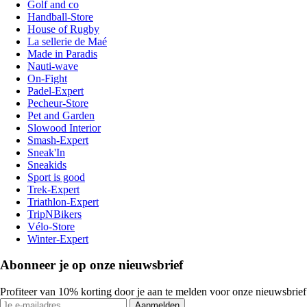
Golf and co
Handball-Store
House of Rugby
La sellerie de Maé
Made in Paradis
Nauti-wave
On-Fight
Padel-Expert
Pecheur-Store
Pet and Garden
Slowood Interior
Smash-Expert
Sneak'In
Sneakids
Sport is good
Trek-Expert
Triathlon-Expert
TripNBikers
Vélo-Store
Winter-Expert
Abonneer je op onze nieuwsbrief
Profiteer van 10% korting door je aan te melden voor onze nieuwsbrief
Aanmelden