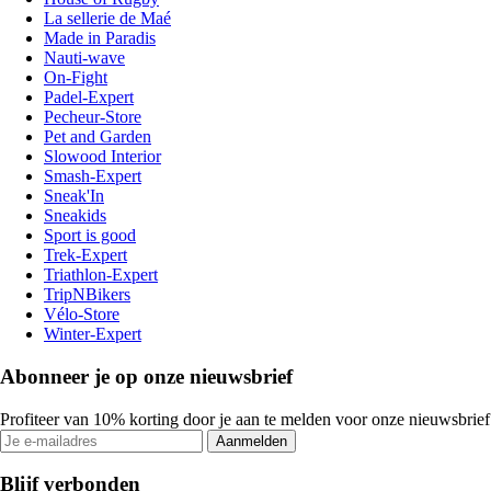
La sellerie de Maé
Made in Paradis
Nauti-wave
On-Fight
Padel-Expert
Pecheur-Store
Pet and Garden
Slowood Interior
Smash-Expert
Sneak'In
Sneakids
Sport is good
Trek-Expert
Triathlon-Expert
TripNBikers
Vélo-Store
Winter-Expert
Abonneer je op onze nieuwsbrief
Profiteer van 10% korting door je aan te melden voor onze nieuwsbrief
Aanmelden
Blijf verbonden