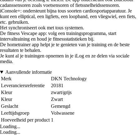
cadanssensoren zoals voetsensoren of fietssnelheidssensoren.
iConsole+: ondersteunt bijna tous soorten cardiosportapparatuur. Je
kunt een elliptical, een ligfiets, een loopband, een vliegwiel, een fiets,
etc. gebruiken.
Het synchroniseert ook met tous systemen.
De fitness Vescape app: volg een trainingsprogramma, start
intervaltraining en houd je fitnessstatistieken bij.
De hometrainer app helpt je te genieten van je training en de beste
resultaten te behalen.
Je kunt al je trainingen opnemen in je iLog en ze delen via sociale
media.
Aanvullende informatie
Merk
DKN Technology
Leveranciersreferentie
20181
Kleur
zwart/grijs
Kleur
Zwart
Geslacht
Gemengd
Leeftijdsgroep
Volwassene
Hoeveelheid per product
1
Loading...
Loading...