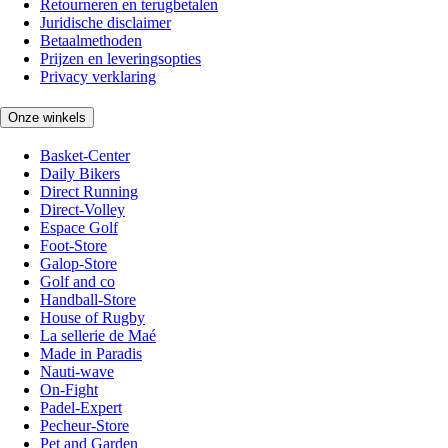
Retourneren en terugbetalen
Juridische disclaimer
Betaalmethoden
Prijzen en leveringsopties
Privacy verklaring
Onze winkels
Basket-Center
Daily Bikers
Direct Running
Direct-Volley
Espace Golf
Foot-Store
Galop-Store
Golf and co
Handball-Store
House of Rugby
La sellerie de Maé
Made in Paradis
Nauti-wave
On-Fight
Padel-Expert
Pecheur-Store
Pet and Garden