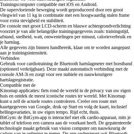
Trainingscomputer compatible met iOS en Android.
De supervloeiende beweging wordt geproduceerd door een groot
vliegwiel van 11 kg in combinatie met een hoogwaardig stalen frame
voor extra stevigheid en stabiliteit.
De console met groot LCD-scherm en blauwe achtergrondverlichting
voorziet je van alle belangrijke trainingsgegevens zoals: trainingstijd,
afstand, snelheid, watt, omwentelingen per minuut, calorieverbruik en
je hartslag.
Alle gegevens zijn binnen handbereik, klaar om te worden aangepast
aan je trainingsintensiteit.
Verbinden
Gebruik voor cardiotraining de Bluetooth hartslagmeter met borstband
(optioneel verkrijgbaar). Deze maakt automatisch verbinding met de
console AM-3i en zorgt voor een stabiele en nauwkeurigere
hartslagregistratie.
Compatible met de
Kinomap applicaties: fiets rond de wereld in de privacy van uw eigen
huis en ontdek de meest iconische routes ter wereld. Met Kinomap
kunt u zelf de actuele routes controleren. Creëer een route met
kaartgegevens van Google, druk op Start en volg de kaart, inclusief
hellingsvariaties, in uw eigen tempo. Rijd echt, thuis.
BitGym: de BitGym-app is interactief met elk cardio-apparaat, mits je
tablet of telefoon een camera aan de voorkant heeft. De gepatenteerde
technologie maakt gebruik van vision computer om nauwkeurig de
cadans van je oefening te meten. De app ondersteunt ook Bluetooth