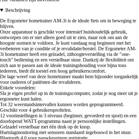
Beschrijving
De Ergometer hometrainer AM-3i is de ideale fiets om in beweging te
blijven.
Onze apparatuur is geschikt voor intensief huishoudelijk gebruik,
ontworpen om er niet alleen goed uit te zien, maar ook om aan de
hoogste normen te voldoen. Je kunt vandaag nog beginnen met het
verbeteren van je conditie of je revalidatie/herstel. De Ergometer AM-
3i hometrainer heeft een gelzadel, zithoogteverstelling via de "one-
touch" bediening en een verstelbaar stuur. Dankzij de flexibiliteit om
zich aan te passen aan de ideale trainingshouding voor bijna tous
iedereen, biedt dit toestel een hoog gebruikerscomfort.
De lage wreef van deze hometrainer maakt hem bijzonder toegankelijk
voor ouderen of patiënten die revalideren.
Enkele voordelen:
Sla je eigen profiel op in de trainingscomputer, zodat je nog meer uit je
ergometer kunt halen.
Tot 32 weerstandsintervallen kunnen worden geprogrammeerd.
Geschikt voor 4 gebruikersprofielen.
12 voorinstellingen in 3 niveaus (beginner, gevorderd en sport) en een
doorlopend WATT-programma naast je persoonlijke instellingen.
Gelzadel verstelbaar met één druk op de knop.
Hartslagmonitoring met sensoren standaard ingebouwd in het stuur.
Bluetooth 4.0 voor nauwkeurigere registratie.