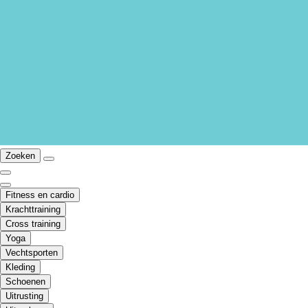
Zoeken
Fitness en cardio
Krachttraining
Cross training
Yoga
Vechtsporten
Kleding
Schoenen
Uitrusting