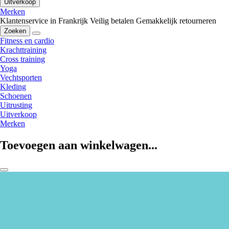
Uitverkoop
Merken
Klantenservice in Frankrijk
Veilig betalen
Gemakkelijk retourneren
Zoeken
Fitness en cardio
Krachttraining
Cross training
Yoga
Vechtsporten
Kleding
Schoenen
Uitrusting
Uitverkoop
Merken
Toevoegen aan winkelwagen...