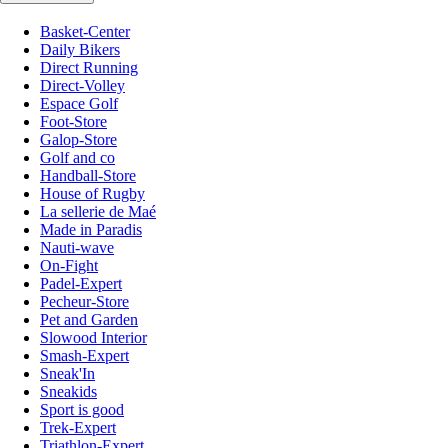
Basket-Center
Daily Bikers
Direct Running
Direct-Volley
Espace Golf
Foot-Store
Galop-Store
Golf and co
Handball-Store
House of Rugby
La sellerie de Maé
Made in Paradis
Nauti-wave
On-Fight
Padel-Expert
Pecheur-Store
Pet and Garden
Slowood Interior
Smash-Expert
Sneak'In
Sneakids
Sport is good
Trek-Expert
Triathlon-Expert