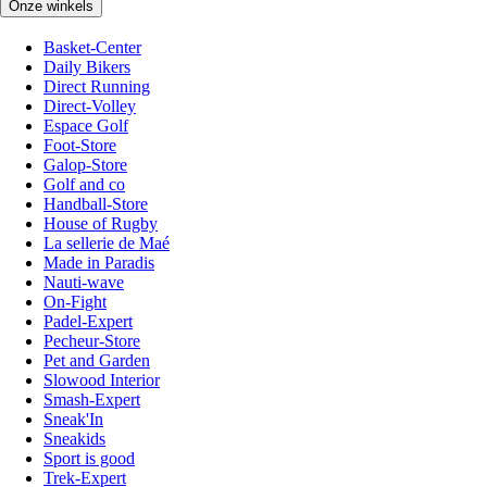
Onze winkels
Basket-Center
Daily Bikers
Direct Running
Direct-Volley
Espace Golf
Foot-Store
Galop-Store
Golf and co
Handball-Store
House of Rugby
La sellerie de Maé
Made in Paradis
Nauti-wave
On-Fight
Padel-Expert
Pecheur-Store
Pet and Garden
Slowood Interior
Smash-Expert
Sneak'In
Sneakids
Sport is good
Trek-Expert