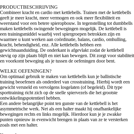
PRODUCTBESCHRIJVING
Combineer kracht en cardio met kettlebells. Trainen met de kettlebells
geeft je meer kracht, meer vermogen en ook meer flexibiliteit en
weerstand voor een betere spieropbouw. In tegenstelling tot dumbbells
maken kettlebells swingende bewegingen mogelijk. De kettlebell is
een trainingsmiddel waarbij veel spiergroepen betrokken zijn en
waarmee u kunt werken aan coördinatie, balans, cardio, omhulling,
kracht, behendigheid, enz. Alle kettlebells hebben een
gewichtsaanduiding. De onderkant is afgevlakt zodat de kettlebell
stevig op zijn plaats blijft en niet kan bewegen. Dit zorgt voor stabiliteit
en voorkomt beweging als je tussen de oefeningen door bent.
WELKE OEFENINGEN?
Om optimaal gebruik te maken van kettlebells kun je ballistische
training beoefenen als onderdeel van crosstraining. Hierbij wordt een
gewicht versneld en vervolgens losgelaten (of begeleid). Dit type
sporttraining richt zich op de snelle spiervezels die het grootste
ontwikkelingspotentieel hebben.
Een andere belangrijke point ten gunste van de kettlebell is het
asymmetrische werk. Net als een halter maakt hij onafhankelijke
bewegingen rechts en links mogelijk. Hierdoor kun je je zwakke
punten opnieuw in evenwicht brengen in plaats van ze te versterken
zoals met een halter.