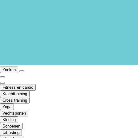
Zoeken
Fitness en cardio
Krachttraining
Cross training
Yoga
Vechtsporten
Kleding
Schoenen
Uitrusting