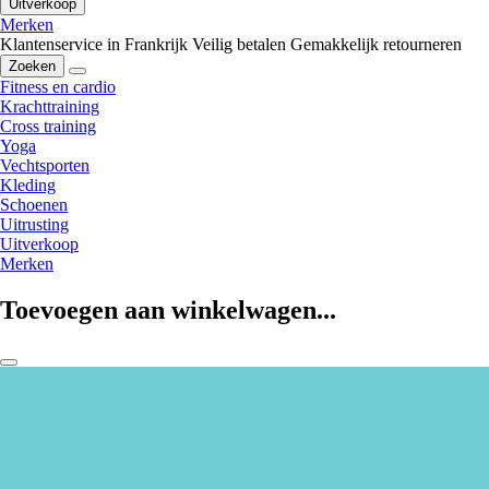
Uitverkoop
Merken
Klantenservice in Frankrijk
Veilig betalen
Gemakkelijk retourneren
Zoeken
Fitness en cardio
Krachttraining
Cross training
Yoga
Vechtsporten
Kleding
Schoenen
Uitrusting
Uitverkoop
Merken
Toevoegen aan winkelwagen...