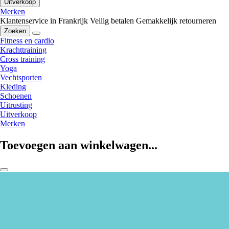
Uitverkoop
Merken
Klantenservice in Frankrijk
Veilig betalen
Gemakkelijk retourneren
Zoeken
Fitness en cardio
Krachttraining
Cross training
Yoga
Vechtsporten
Kleding
Schoenen
Uitrusting
Uitverkoop
Merken
Toevoegen aan winkelwagen...