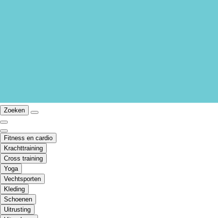
Zoeken
Fitness en cardio
Krachttraining
Cross training
Yoga
Vechtsporten
Kleding
Schoenen
Uitrusting