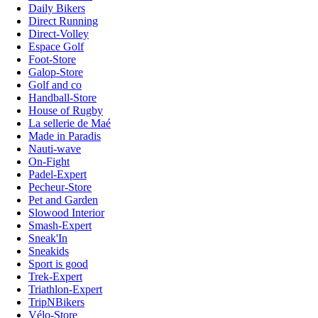
Daily Bikers
Direct Running
Direct-Volley
Espace Golf
Foot-Store
Galop-Store
Golf and co
Handball-Store
House of Rugby
La sellerie de Maé
Made in Paradis
Nauti-wave
On-Fight
Padel-Expert
Pecheur-Store
Pet and Garden
Slowood Interior
Smash-Expert
Sneak'In
Sneakids
Sport is good
Trek-Expert
Triathlon-Expert
TripNBikers
Vélo-Store