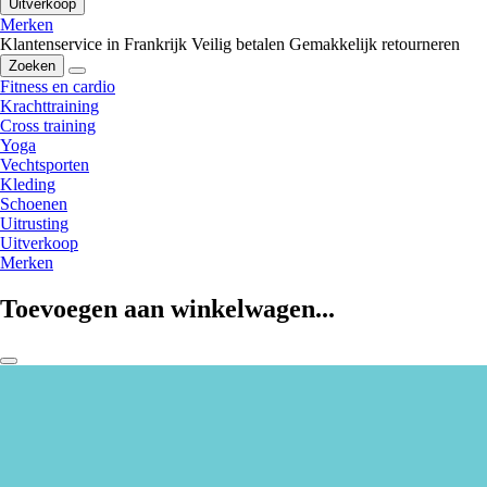
Uitverkoop
Merken
Klantenservice in Frankrijk
Veilig betalen
Gemakkelijk retourneren
Zoeken
Fitness en cardio
Krachttraining
Cross training
Yoga
Vechtsporten
Kleding
Schoenen
Uitrusting
Uitverkoop
Merken
Toevoegen aan winkelwagen...