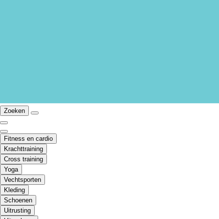
Zoeken
Fitness en cardio
Krachttraining
Cross training
Yoga
Vechtsporten
Kleding
Schoenen
Uitrusting