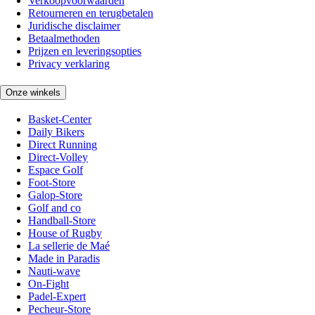
Verkoopvoorwaarden
Retourneren en terugbetalen
Juridische disclaimer
Betaalmethoden
Prijzen en leveringsopties
Privacy verklaring
Onze winkels
Basket-Center
Daily Bikers
Direct Running
Direct-Volley
Espace Golf
Foot-Store
Galop-Store
Golf and co
Handball-Store
House of Rugby
La sellerie de Maé
Made in Paradis
Nauti-wave
On-Fight
Padel-Expert
Pecheur-Store