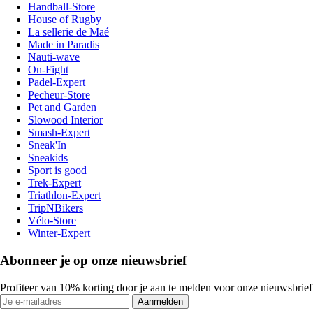
Handball-Store
House of Rugby
La sellerie de Maé
Made in Paradis
Nauti-wave
On-Fight
Padel-Expert
Pecheur-Store
Pet and Garden
Slowood Interior
Smash-Expert
Sneak'In
Sneakids
Sport is good
Trek-Expert
Triathlon-Expert
TripNBikers
Vélo-Store
Winter-Expert
Abonneer je op onze nieuwsbrief
Profiteer van 10% korting door je aan te melden voor onze nieuwsbrief
Aanmelden