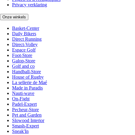
Privacy verklaring
Onze winkels
Basket-Center
Daily Bikers
Direct Running
Direct-Volley
Espace Golf
Foot-Store
Galop-Store
Golf and co
Handball-Store
House of Rugby
La sellerie de Maé
Made in Paradis
Nauti-wave
On-Fight
Padel-Expert
Pecheur-Store
Pet and Garden
Slowood Interior
Smash-Expert
Sneak'In