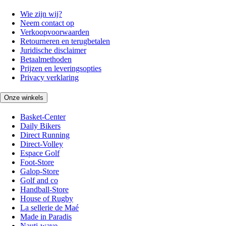
Wie zijn wij?
Neem contact op
Verkoopvoorwaarden
Retourneren en terugbetalen
Juridische disclaimer
Betaalmethoden
Prijzen en leveringsopties
Privacy verklaring
Onze winkels
Basket-Center
Daily Bikers
Direct Running
Direct-Volley
Espace Golf
Foot-Store
Galop-Store
Golf and co
Handball-Store
House of Rugby
La sellerie de Maé
Made in Paradis
Nauti-wave