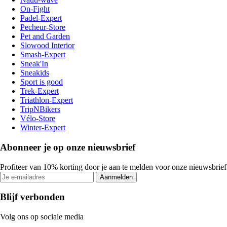
On-Fight
Padel-Expert
Pecheur-Store
Pet and Garden
Slowood Interior
Smash-Expert
Sneak'In
Sneakids
Sport is good
Trek-Expert
Triathlon-Expert
TripNBikers
Vélo-Store
Winter-Expert
Abonneer je op onze nieuwsbrief
Profiteer van 10% korting door je aan te melden voor onze nieuwsbrief
Aanmelden
Blijf verbonden
Volg ons op sociale media