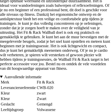
target optimale weerstand en uitzonderlijke duurzaamheid. Het is
ideaal voor wandoefeningen zoals balwerpen of reflexoefeningen. Of
je nu een beginner of een professional bent, dit doel is geschikt voor
alle niveaus op fitness. Dankzij het ergonomische ontwerp en de
antisliptextuur biedt het een veilige en comfortabele grip tijdens je
trainingen. Je kunt je dus volledig concentreren op je oefeningen,
zonder dat je je zorgen hoeft te maken over de veiligheid van je
uitrusting. Het Fit & Rack Wallball doel is ook erg praktisch en
gemakkelijk te gebruiken. Je kunt het aan de muur bevestigen met de
meegeleverde beugels, zodat je het snel kunt opstellen en meteen kunt
beginnen met je trainingssessie. Het is ook lichtgewicht en compact,
dus je kunt het gemakkelijk meenemen onderweg. Of je nu je cardio
wilt verbeteren, je spieren wilt versterken of gewoon plezier wilt
hebben tijdens je trainingssessies, de Wallball Fit & Rack target is het
perfecte accessoire voor jou. Bestel nu en ontdek de vele voordelen
van dit hoogwaardige apparaat van fitness.
Aanvullende informatie
Merk
Fit & Rack
Leveranciersreferentie
CWB-020
Kleur
zwart
Kleur
Zwart
Geslacht
Gemengd
Leeftijdsgroep
Volwassene