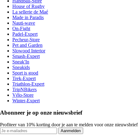
Handball-Store
House of Rugby
La sellerie de Maé
Made in Paradis
Nauti-wave
On-Fight
Padel-Expert
Pecheur-Store
Pet and Garden
Slowood Interior
Smash-Expert
Sneak'In
Sneakids
Sport is good
Trek-Expert
Triathlon-Expert
TripNBikers
Vélo-Store
Winter-Expert
Abonneer je op onze nieuwsbrief
Profiteer van 10% korting door je aan te melden voor onze nieuwsbrief
Aanmelden