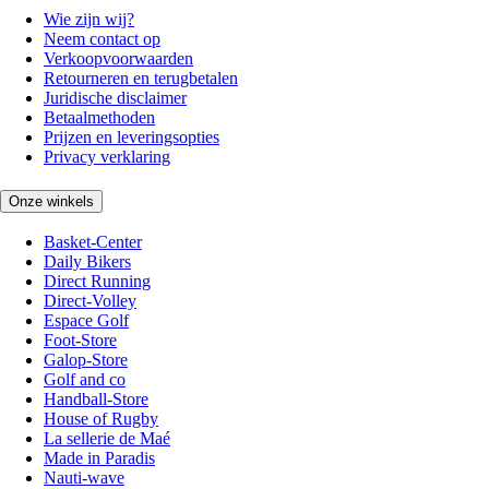
Wie zijn wij?
Neem contact op
Verkoopvoorwaarden
Retourneren en terugbetalen
Juridische disclaimer
Betaalmethoden
Prijzen en leveringsopties
Privacy verklaring
Onze winkels
Basket-Center
Daily Bikers
Direct Running
Direct-Volley
Espace Golf
Foot-Store
Galop-Store
Golf and co
Handball-Store
House of Rugby
La sellerie de Maé
Made in Paradis
Nauti-wave