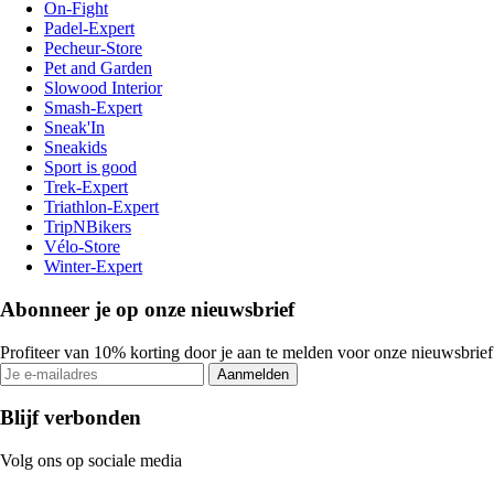
On-Fight
Padel-Expert
Pecheur-Store
Pet and Garden
Slowood Interior
Smash-Expert
Sneak'In
Sneakids
Sport is good
Trek-Expert
Triathlon-Expert
TripNBikers
Vélo-Store
Winter-Expert
Abonneer je op onze nieuwsbrief
Profiteer van 10% korting door je aan te melden voor onze nieuwsbrief
Aanmelden
Blijf verbonden
Volg ons op sociale media