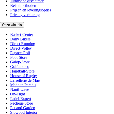
Juridische disclaimer
Betaalmethoden
Prijzen en leveringsopties
Privacy verklaring
Onze winkels
Basket-Center
Daily Bikers
Direct Running
Direct-Volley
Espace Golf
Foot-Store
Galop-Store
Golf and co
Handball-Store
House of Rugby
La sellerie de Maé
Made in Paradis
Nauti-wave
On-Fight
Padel-Expert
Pecheur-Store
Pet and Garden
Slowood Interior