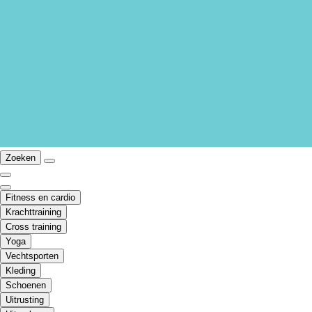
Zoeken
Fitness en cardio
Krachttraining
Cross training
Yoga
Vechtsporten
Kleding
Schoenen
Uitrusting