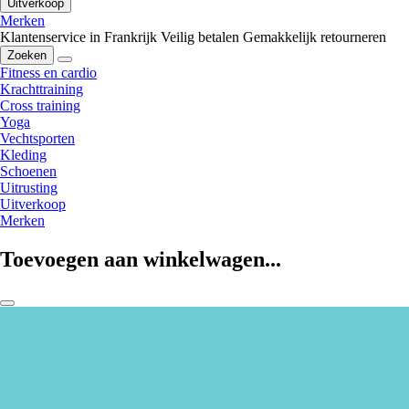
Uitverkoop
Merken
Klantenservice in Frankrijk
Veilig betalen
Gemakkelijk retourneren
Zoeken
Fitness en cardio
Krachttraining
Cross training
Yoga
Vechtsporten
Kleding
Schoenen
Uitrusting
Uitverkoop
Merken
Toevoegen aan winkelwagen...