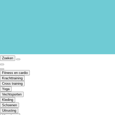
Zoeken
Fitness en cardio
Krachttraining
Cross training
Yoga
Vechtsporten
Kleding
Schoenen
Uitrusting