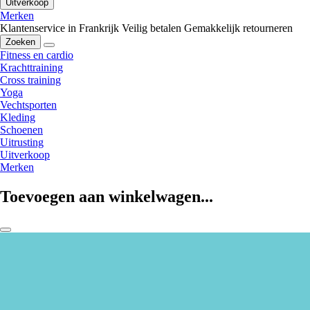
Uitverkoop
Merken
Klantenservice in Frankrijk
Veilig betalen
Gemakkelijk retourneren
Zoeken
Fitness en cardio
Krachttraining
Cross training
Yoga
Vechtsporten
Kleding
Schoenen
Uitrusting
Uitverkoop
Merken
Toevoegen aan winkelwagen...