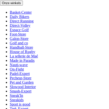
Onze winkels
Basket-Center
Daily Bikers
Direct Running
Direct-Volley
Espace Golf
Foot-Store
Galop-Store
Golf and co
Handball-Store
House of Rugby
La sellerie de Maé
Made in Paradis
Nauti-wave
On-Fight
Padel-Expert
Pecheur-Store
Pet and Garden
Slowood Interior
Smash-Expert
Sneak'In
Sneakids
Sport is good
Trek-Expert