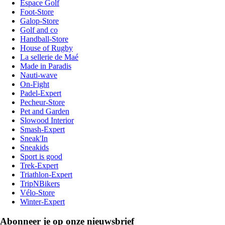
Espace Golf
Foot-Store
Galop-Store
Golf and co
Handball-Store
House of Rugby
La sellerie de Maé
Made in Paradis
Nauti-wave
On-Fight
Padel-Expert
Pecheur-Store
Pet and Garden
Slowood Interior
Smash-Expert
Sneak'In
Sneakids
Sport is good
Trek-Expert
Triathlon-Expert
TripNBikers
Vélo-Store
Winter-Expert
Abonneer je op onze nieuwsbrief