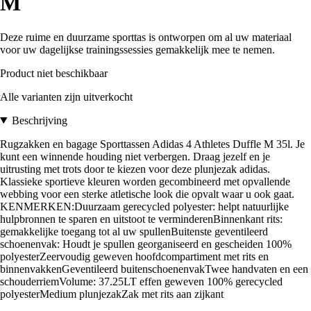
M
Deze ruime en duurzame sporttas is ontworpen om al uw materiaal
voor uw dagelijkse trainingssessies gemakkelijk mee te nemen.
Product niet beschikbaar
Alle varianten zijn uitverkocht
Beschrijving
Rugzakken en bagage Sporttassen Adidas 4 Athletes Duffle M 35l. Je
kunt een winnende houding niet verbergen. Draag jezelf en je
uitrusting met trots door te kiezen voor deze plunjezak adidas.
Klassieke sportieve kleuren worden gecombineerd met opvallende
webbing voor een sterke atletische look die opvalt waar u ook gaat.
KENMERKEN:Duurzaam gerecycled polyester: helpt natuurlijke
hulpbronnen te sparen en uitstoot te verminderenBinnenkant rits:
gemakkelijke toegang tot al uw spullenBuitenste geventileerd
schoenenvak: Houdt je spullen georganiseerd en gescheiden 100%
polyesterZeervoudig geweven hoofdcompartiment met rits en
binnenvakkenGeventileerd buitenschoenenvakTwee handvaten en een
schouderriemVolume: 37.25LT effen geweven 100% gerecycled
polyesterMedium plunjezakZak met rits aan zijkant