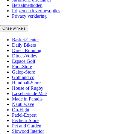
Betaalmethoden
Prijzen en leveringsopties
Privacy verklaring
Onze winkels
Basket-Center
Daily Bikers
Direct Running
Direct-Volley
Espace Golf
Foot-Store
Galop-Store
Golf and co
Handball-Store
House of Rugby
La sellerie de Maé
Made in Paradis
Nauti-wave
On-Fight
Padel-Expert
Pecheur-Store
Pet and Garden
Slowood Interior