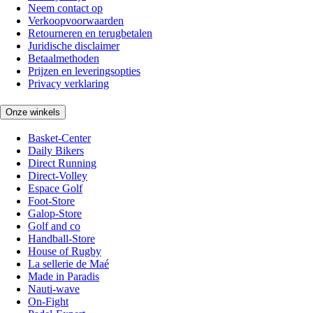
Neem contact op
Verkoopvoorwaarden
Retourneren en terugbetalen
Juridische disclaimer
Betaalmethoden
Prijzen en leveringsopties
Privacy verklaring
Onze winkels
Basket-Center
Daily Bikers
Direct Running
Direct-Volley
Espace Golf
Foot-Store
Galop-Store
Golf and co
Handball-Store
House of Rugby
La sellerie de Maé
Made in Paradis
Nauti-wave
On-Fight