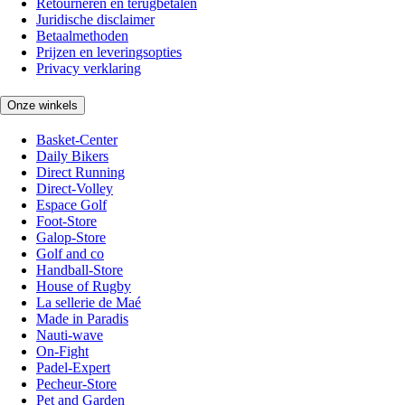
Retourneren en terugbetalen
Juridische disclaimer
Betaalmethoden
Prijzen en leveringsopties
Privacy verklaring
Onze winkels
Basket-Center
Daily Bikers
Direct Running
Direct-Volley
Espace Golf
Foot-Store
Galop-Store
Golf and co
Handball-Store
House of Rugby
La sellerie de Maé
Made in Paradis
Nauti-wave
On-Fight
Padel-Expert
Pecheur-Store
Pet and Garden