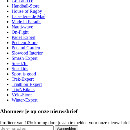
Golf and co
Handball-Store
House of Rugby
La sellerie de Maé
Made in Paradis
Nauti-wave
On-Fight
Padel-Expert
Pecheur-Store
Pet and Garden
Slowood Interior
Smash-Expert
Sneak'In
Sneakids
Sport is good
Trek-Expert
Triathlon-Expert
TripNBikers
Vélo-Store
Winter-Expert
Abonneer je op onze nieuwsbrief
Profiteer van 10% korting door je aan te melden voor onze nieuwsbrief
Aanmelden