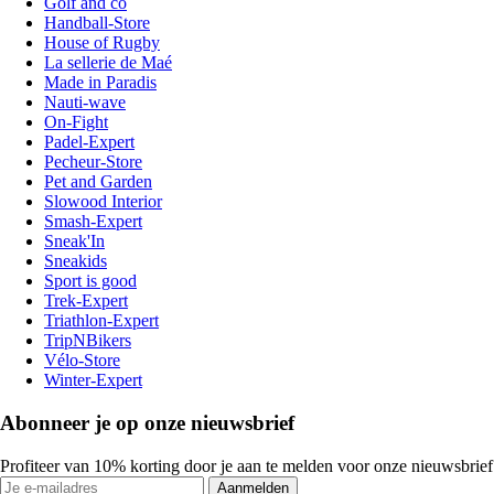
Golf and co
Handball-Store
House of Rugby
La sellerie de Maé
Made in Paradis
Nauti-wave
On-Fight
Padel-Expert
Pecheur-Store
Pet and Garden
Slowood Interior
Smash-Expert
Sneak'In
Sneakids
Sport is good
Trek-Expert
Triathlon-Expert
TripNBikers
Vélo-Store
Winter-Expert
Abonneer je op onze nieuwsbrief
Profiteer van 10% korting door je aan te melden voor onze nieuwsbrief
Aanmelden