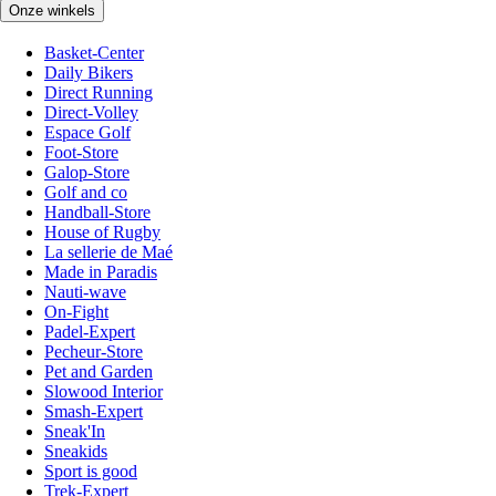
Onze winkels
Basket-Center
Daily Bikers
Direct Running
Direct-Volley
Espace Golf
Foot-Store
Galop-Store
Golf and co
Handball-Store
House of Rugby
La sellerie de Maé
Made in Paradis
Nauti-wave
On-Fight
Padel-Expert
Pecheur-Store
Pet and Garden
Slowood Interior
Smash-Expert
Sneak'In
Sneakids
Sport is good
Trek-Expert