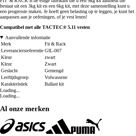
FIT' & RACK is de enige fabrikant die u een 9kg kit aanbiedt die
bestaat uit een 3kg kit en een 6kg kit, met deze samenstelling kunt u
een progressie maken. Je hoeft geen belasting op te leggen, je kunt het
aanpassen aan je oefeningen, of je vest lenen!
Compatibel met alle TACTEC® 5.11 vesten
Aanvullende informatie
Merk
Fit & Rack
Leveranciersreferentie
GIL-007
Kleur
zwart
Kleur
Zwart
Geslacht
Gemengd
Leeftijdsgroep
Volwassene
Karakteristiek
Ballast kit
Loading...
Loading...
Al onze merken