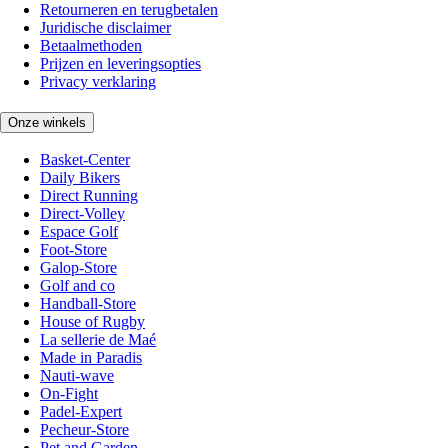
Retourneren en terugbetalen
Juridische disclaimer
Betaalmethoden
Prijzen en leveringsopties
Privacy verklaring
Onze winkels
Basket-Center
Daily Bikers
Direct Running
Direct-Volley
Espace Golf
Foot-Store
Galop-Store
Golf and co
Handball-Store
House of Rugby
La sellerie de Maé
Made in Paradis
Nauti-wave
On-Fight
Padel-Expert
Pecheur-Store
Pet and Garden