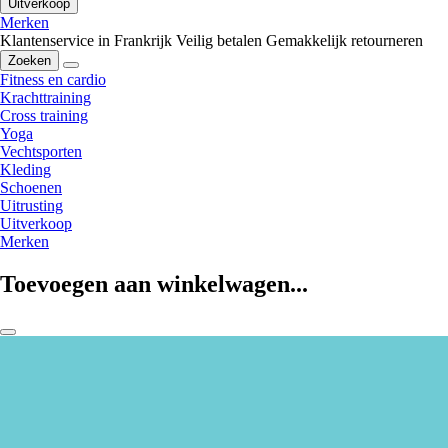
Uitverkoop
Merken
Klantenservice in Frankrijk
Veilig betalen
Gemakkelijk retourneren
Zoeken
Fitness en cardio
Krachttraining
Cross training
Yoga
Vechtsporten
Kleding
Schoenen
Uitrusting
Uitverkoop
Merken
Toevoegen aan winkelwagen...