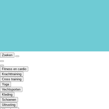
Zoeken
Fitness en cardio
Krachttraining
Cross training
Yoga
Vechtsporten
Kleding
Schoenen
Uitrusting