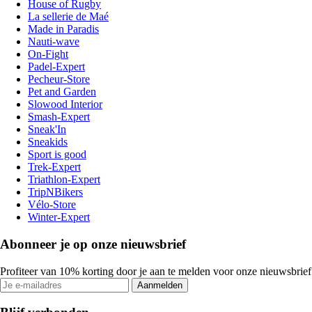
House of Rugby
La sellerie de Maé
Made in Paradis
Nauti-wave
On-Fight
Padel-Expert
Pecheur-Store
Pet and Garden
Slowood Interior
Smash-Expert
Sneak'In
Sneakids
Sport is good
Trek-Expert
Triathlon-Expert
TripNBikers
Vélo-Store
Winter-Expert
Abonneer je op onze nieuwsbrief
Profiteer van 10% korting door je aan te melden voor onze nieuwsbrief
Aanmelden