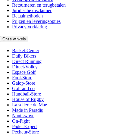
Retourneren en terugbetalen
Juridische disclaimer
Betaalmethoden
Prijzen en leveringsopties
Privacy verklaring
Onze winkels
Basket-Center
Daily Bikers
Direct Running
Direct-Volley
Espace Golf
Foot-Store
Galop-Store
Golf and co
Handball-Store
House of Rugby
La sellerie de Maé
Made in Paradis
Nauti-wave
On-Fight
Padel-Expert
Pecheur-Store