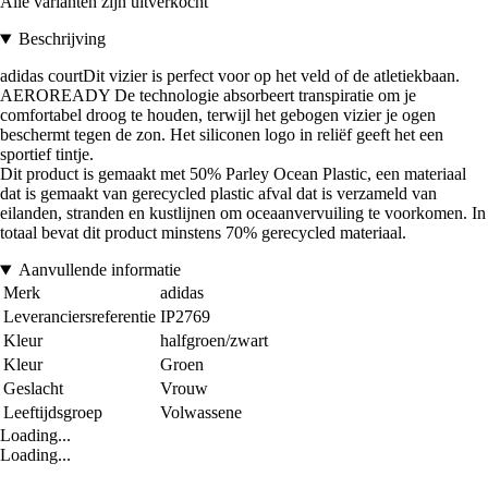
Alle varianten zijn uitverkocht
Beschrijving
adidas courtDit vizier is perfect voor op het veld of de atletiekbaan.
AEROREADY De technologie absorbeert transpiratie om je
comfortabel droog te houden, terwijl het gebogen vizier je ogen
beschermt tegen de zon. Het siliconen logo in reliëf geeft het een
sportief tintje.
Dit product is gemaakt met 50% Parley Ocean Plastic, een materiaal
dat is gemaakt van gerecycled plastic afval dat is verzameld van
eilanden, stranden en kustlijnen om oceaanvervuiling te voorkomen. In
totaal bevat dit product minstens 70% gerecycled materiaal.
Aanvullende informatie
Merk
adidas
Leveranciersreferentie
IP2769
Kleur
halfgroen/zwart
Kleur
Groen
Geslacht
Vrouw
Leeftijdsgroep
Volwassene
Loading...
Loading...