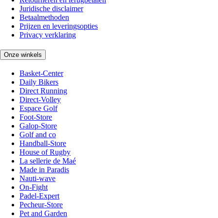
Juridische disclaimer
Betaalmethoden
Prijzen en leveringsopties
Privacy verklaring
Onze winkels
Basket-Center
Daily Bikers
Direct Running
Direct-Volley
Espace Golf
Foot-Store
Galop-Store
Golf and co
Handball-Store
House of Rugby
La sellerie de Maé
Made in Paradis
Nauti-wave
On-Fight
Padel-Expert
Pecheur-Store
Pet and Garden