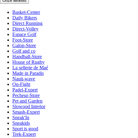
Onze winkels
Basket-Center
Daily Bikers
Direct Running
Direct-Volley
Espace Golf
Foot-Store
Galop-Store
Golf and co
Handball-Store
House of Rugby
La sellerie de Maé
Made in Paradis
Nauti-wave
On-Fight
Padel-Expert
Pecheur-Store
Pet and Garden
Slowood Interior
Smash-Expert
Sneak'In
Sneakids
Sport is good
Trek-Expert