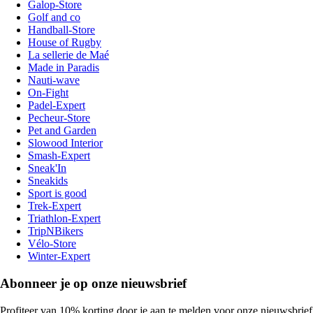
Galop-Store
Golf and co
Handball-Store
House of Rugby
La sellerie de Maé
Made in Paradis
Nauti-wave
On-Fight
Padel-Expert
Pecheur-Store
Pet and Garden
Slowood Interior
Smash-Expert
Sneak'In
Sneakids
Sport is good
Trek-Expert
Triathlon-Expert
TripNBikers
Vélo-Store
Winter-Expert
Abonneer je op onze nieuwsbrief
Profiteer van 10% korting door je aan te melden voor onze nieuwsbrief