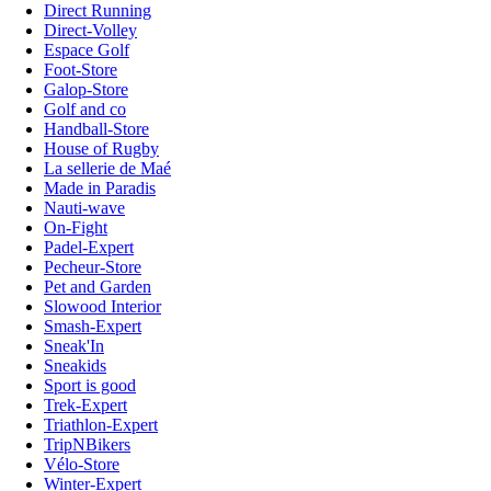
Direct Running
Direct-Volley
Espace Golf
Foot-Store
Galop-Store
Golf and co
Handball-Store
House of Rugby
La sellerie de Maé
Made in Paradis
Nauti-wave
On-Fight
Padel-Expert
Pecheur-Store
Pet and Garden
Slowood Interior
Smash-Expert
Sneak'In
Sneakids
Sport is good
Trek-Expert
Triathlon-Expert
TripNBikers
Vélo-Store
Winter-Expert