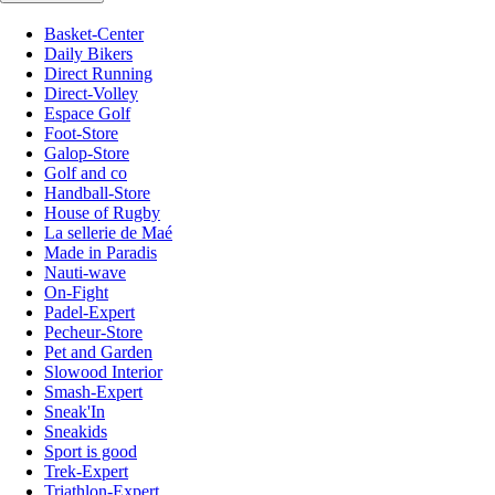
Basket-Center
Daily Bikers
Direct Running
Direct-Volley
Espace Golf
Foot-Store
Galop-Store
Golf and co
Handball-Store
House of Rugby
La sellerie de Maé
Made in Paradis
Nauti-wave
On-Fight
Padel-Expert
Pecheur-Store
Pet and Garden
Slowood Interior
Smash-Expert
Sneak'In
Sneakids
Sport is good
Trek-Expert
Triathlon-Expert