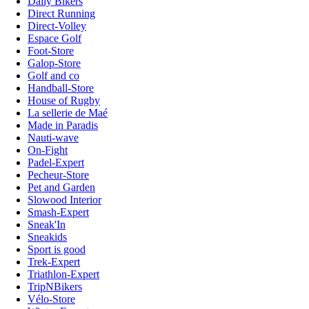
Daily Bikers
Direct Running
Direct-Volley
Espace Golf
Foot-Store
Galop-Store
Golf and co
Handball-Store
House of Rugby
La sellerie de Maé
Made in Paradis
Nauti-wave
On-Fight
Padel-Expert
Pecheur-Store
Pet and Garden
Slowood Interior
Smash-Expert
Sneak'In
Sneakids
Sport is good
Trek-Expert
Triathlon-Expert
TripNBikers
Vélo-Store