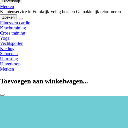
Uitverkoop
Merken
Klantenservice in Frankrijk
Veilig betalen
Gemakkelijk retourneren
Zoeken
Fitness en cardio
Krachttraining
Cross training
Yoga
Vechtsporten
Kleding
Schoenen
Uitrusting
Uitverkoop
Merken
Toevoegen aan winkelwagen...