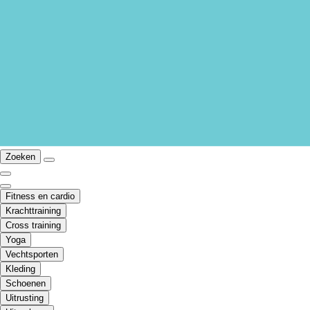
Zoeken
Fitness en cardio
Krachttraining
Cross training
Yoga
Vechtsporten
Kleding
Schoenen
Uitrusting