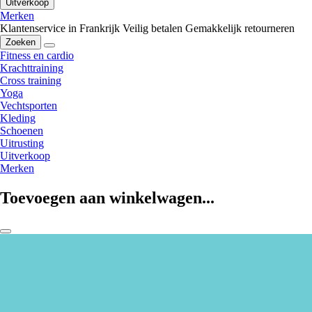
Uitverkoop
Merken
Klantenservice in Frankrijk
Veilig betalen
Gemakkelijk retourneren
Zoeken
Fitness en cardio
Krachttraining
Cross training
Yoga
Vechtsporten
Kleding
Schoenen
Uitrusting
Uitverkoop
Merken
Toevoegen aan winkelwagen...