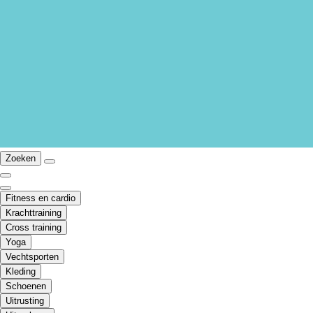
Zoeken
Fitness en cardio
Krachttraining
Cross training
Yoga
Vechtsporten
Kleding
Schoenen
Uitrusting